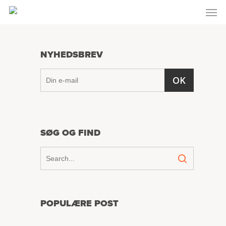
Skip
Men
to
main
content
NYHEDSBREV
SØG OG FIND
POPULÆRE POST